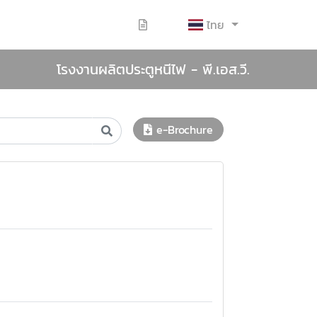
ไทย
โรงงานผลิตประตูหนีไฟ - พี.เอส.วี.
e-Brochure