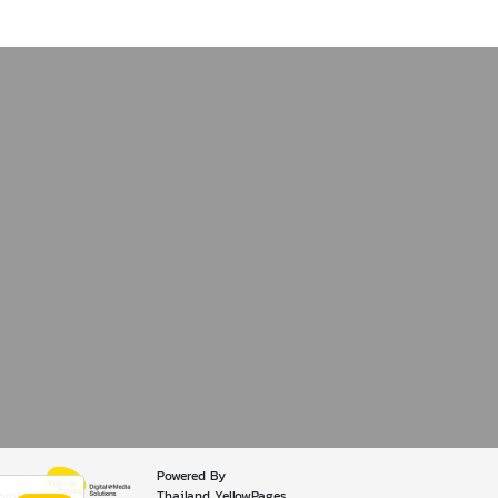
Powered By
rypt
Thailand YellowPages