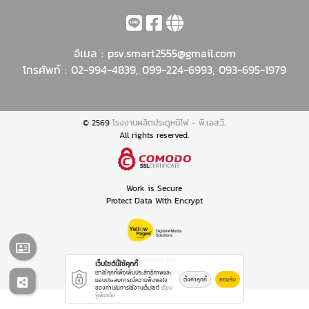
อีเมล :
psv.smart2555@gmail.com
โทรศัพท์ :
02-994-4839
,
099-224-6993
,
093-695-1979
© 2569
โรงงานผลิตประตูหนีไฟ - พี.เอส.วี.
All rights reserved.
Work is Secure
Protect Data With Encrypt
Powered By
เว็บไซต์นี้ใช้คุกกี้
Thailand YellowPages
เราใช้คุกกี้เพื่อเพิ่มประสิทธิภาพและ
ตั้งค่าคุกกี้
ยอมรับ
มอบประสบการณ์ความพึงพอใจ
ของท่านในการใช้งานเว็บไซต์
เรียน
รู้เพิ่มเติม