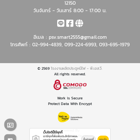
12150
วันจันทร์ - วันเสาร์ 8:00 - 17:00 น.
อีเมล :
psv.smart2555@gmail.com
โทรศัพท์ :
02-994-4839
,
099-224-6993
,
093-695-1979
© 2569
โรงงานผลิตประตูหนีไฟ - พี.เอส.วี.
All rights reserved.
Work is Secure
Protect Data With Encrypt
Powered By
เว็บไซต์นี้ใช้คุกกี้
Thailand YellowPages
เราใช้คุกกี้เพื่อเพิ่มประสิทธิภาพและ
ตั้งค่าคุกกี้
ยอมรับ
มอบประสบการณ์ความพึงพอใจ