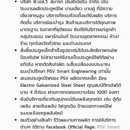
บริษัท พี.เอส.วี. สมาร์ท เอ็นยิเนียริ่ง จำกัด เป็น
โรงงานผลิตประตูหนีไฟ บานเดี่ยว บานคู่ ที่มีความ
เชี่ยวชาญสูง บริการที่ครบถ้วนตั้งแต่รับผลิต บริการ
ติดตั้ง บริการซ่อมบำรุง สินค้าและบริการได้คุณภาพ
มาตรฐาน ในราคาที่ยุติธรรม ยินดีให้บริการแก่ลูกค้า
กลุ่มโรงแรม อพาร์ทเม้นท์ โรงงานอุตสาหกรรม ห้าง/
ร้าน ทุกจังหวัดทั่วไทย และต่างประเทศ
สั่งซื้อประตูเหล็กสำเร็จรูปอาจไม่ได้ประสิทธิภาพทนไฟ
ป้องกันไฟ ไม่สามารถใช้งานเป็นประตูหนีไฟได้อย่าง
แท้จริง หากตัดสินใจผิด จะสิ้นเปลืองงบประมาณ
แนะนำปรึกษา PSV Smart Engineering เท่านั้น
สเปคประตูหนีไฟของ PSV ผลิตจากเหล็ก Zinc
Electro Galvanized Steel Sheet คุณสมบัติทนไฟได้
นาน 4 ชั่วโมง ผ่านการทดสอบความร้อน 1000 องศา
ยังมีบริการเกี่ยวกับอุปกรณ์ดับเพลิงทุกชนิด เช่น ตู้ดับ
เพลิง สายดับเพลิง ไฟฉุกเฉิน ป้ายบอกทางหนีไฟ
ระบบแจ้งเหตุเพลิงไหม้
ชมตัวอย่างสินค้า รีวิวผลงานการผลิต การให้บริการ
ต่างๆ ได้ทาง Facebook Official Page:
PSV Smart